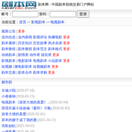
剧本网 - 中国剧本投稿交易门户网站
帐号：
密码：
当前位置：
首页
->
影视剧本
->
电视剧本
最新公告
|
更多
业内信息
|
业内新闻
影视评论
热播电影
更多
剧本素材
|
历史知识
历史故事
风水杂谈
更多
剧本教程
|
剧本教程
剧本范文
剧本格式
更多
动画剧本
|
剧情类
动作类
搞笑类
更多
影视剧本
|
电影剧本
电视剧本
小品剧本
更多
短视频
|
微电影剧本
短视频剧本
更多
剧本交易
|
剧本合作
剧本求购
更多
都市剧
京城小院
(2026-07-10)
小巷春秋
(2026-03-15)
电视剧本《游资大佬的真爱》..
(2026-02-04)
琼瑶长篇小说改编《窗外》35集
(2026-02-03)
游资大佬的真爱
(2026-02-01)
原本的嫂子成了我的妻
(2025-10-17)
浩歌如虹
(2025-10-05)
一城孤勇
(2025-08-19)