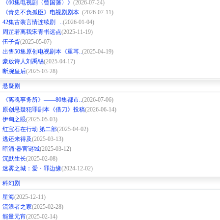
《60集电视剧〈曾国藩〉》
(2026-07-24)
《青史不负孤臣》电视剧剧本..
(2026-07-11)
42集古装言情连续剧 ..
(2026-01-04)
周芷若离我宋青书远点
(2025-11-19)
伍子胥
(2025-05-07)
出售50集原创电视剧本《重耳..
(2025-04-19)
豪放诗人刘禹锡
(2025-04-17)
断腕皇后
(2025-03-28)
悬疑剧
《离魂事务所》——80集都市..
(2026-07-06)
原创悬疑犯罪剧本《借刀》投稿
(2026-06-14)
伊甸之眼
(2025-05-03)
红宝石在行动 第二部
(2025-04-02)
逃还来得及
(2025-03-13)
暗涌·器官谜城
(2025-03-12)
沉默生长
(2025-02-08)
迷雾之城：爱・罪边缘
(2024-12-02)
科幻剧
星海
(2025-12-11)
流浪者之家
(2025-02-28)
能量元宵
(2025-02-14)