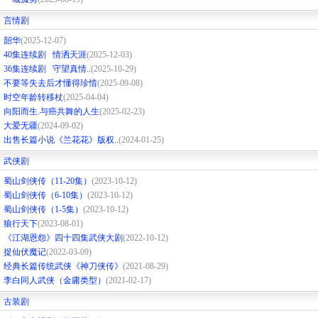
言情剧
韶华
(2025-12-07)
40集连续剧 情洒天涯
(2025-12-03)
36集连续剧 守望真情..
(2025-10-29)
不要等失去后才懂得珍惜
(2025-09-08)
时空年龄转移杖
(2025-04-04)
向阳而生.与癌共舞的人生
(2025-02-23)
大爱无疆
(2024-09-02)
出售长篇小说《兰花花》版权..
(2024-01-25)
武侠剧
蜀山剑侠传（11-20集）
(2023-10-12)
蜀山剑侠传（6-10集）
(2023-10-12)
蜀山剑侠传（1-5集）
(2023-10-12)
狼行天下
(2023-08-01)
《江湖恩怨》四十四集武侠大剧
(2022-10-12)
捉仙伏魔记
(2022-03-09)
经典长篇传统武侠《神刀侠传》
(2021-08-29)
李白同人武侠（金庸类型）
(2021-02-17)
古装剧