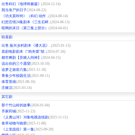
出售科幻《地球终极篇》
(2024-12-14)
我当丧尸的日子
(2024-08-22)
《功夫莫咔特》（科幻 动作 ..
(2024-08-14)
幻想言情24集剧本《三生石畔..
(2024-06-13)
暗网的末日（第三集上部分）
(2024-04-01)
轻喜剧
出售 振兴乡村剧本《潘大花》..
(2025-01-15)
喜剧电影剧本《“肉夹馍”胡..
(2024-07-26)
都市爽剧【弃婿人间神】
(2024-04-15)
说出你的三个愿望
(2023-10-10)
追梦之旅前六集
(2021-11-18)
青春少年校园生活
(2021-09-11)
体育英雄
(2021-08-16)
庄稼汉
(2021-03-14)
其它剧
那个竹山岭的故事
(2026-01-04)
齐家药铺
(2025-11-23)
《义勇山河》30集电视连续剧
(2025-11-11)
食草动物与狼群
(2025-11-08)
《上党战役》第一集
(2025-09-29)