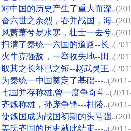
对中国的历史产生了重大而深..
(20
奋六世之余烈，吞并战国，海..
(20
风萧萧兮易水寒，壮士一去兮..
(20
扫清了秦统一六国的道路--长..
(201
火牛克强敌，一举收失地--田..
(201
取其之长补已之短--赵武灵王..
(201
为秦统一中国奠定了基础---..
(2011-
七国并存称雄,曾一度争奇斗..
(2011
齐魏称雄，孙庞争锋---桂陵..
(2011-
使魏国成为战国初期的头号强..
(20
姜氏齐国的历史就此结束---..
(2011-