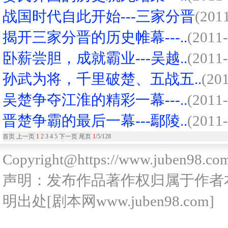
战国时代自此开始---三家分晋
(201
揭开三家分晋的历史帷幕---..
(2011-
卧薪尝胆，成就霸业---吴越..
(2011-
孙武为将，千里破楚、五战五..
(20
吴楚争夺江淮的精彩一幕---..
(2011-
晋楚争霸的最后一幕---鄢陵..
(2011-
首页
上一页
1
2
3
4
5
下一页
尾页
1
/5/128
Copyright@https://www.juben98.co
声明：发布作品著作权归属于作者
明出处[剧本网www.juben98.com]