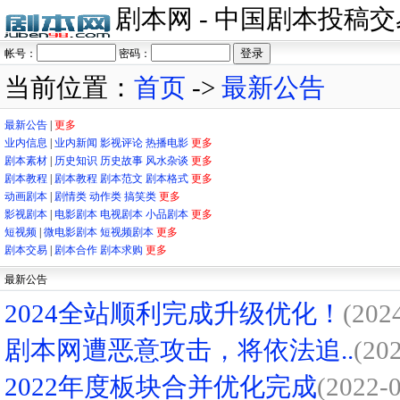
剧本网 - 中国剧本投稿
帐号：
密码：
当前位置：
首页
->
最新公告
最新公告
|
更多
业内信息
|
业内新闻
影视评论
热播电影
更多
剧本素材
|
历史知识
历史故事
风水杂谈
更多
剧本教程
|
剧本教程
剧本范文
剧本格式
更多
动画剧本
|
剧情类
动作类
搞笑类
更多
影视剧本
|
电影剧本
电视剧本
小品剧本
更多
短视频
|
微电影剧本
短视频剧本
更多
剧本交易
|
剧本合作
剧本求购
更多
最新公告
2024全站顺利完成升级优化！
(202
剧本网遭恶意攻击，将依法追..
(20
2022年度板块合并优化完成
(2022-