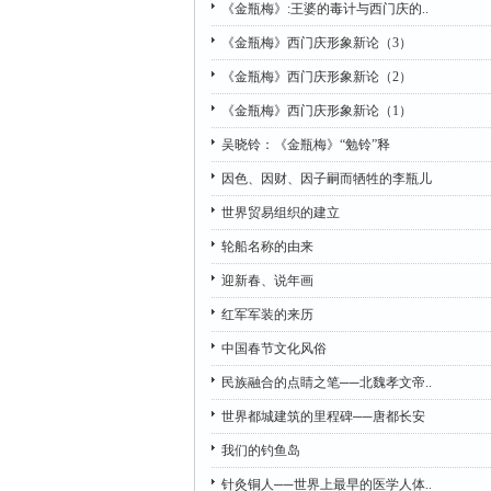
《金瓶梅》:王婆的毒计与西门庆的..
《金瓶梅》西门庆形象新论（3）
《金瓶梅》西门庆形象新论（2）
《金瓶梅》西门庆形象新论（1）
吴晓铃：《金瓶梅》“勉铃”释
因色、因财、因子嗣而牺牲的李瓶儿
世界贸易组织的建立
轮船名称的由来
迎新春、说年画
红军军装的来历
中国春节文化风俗
民族融合的点睛之笔──北魏孝文帝..
世界都城建筑的里程碑──唐都长安
我们的钓鱼岛
针灸铜人──世界上最早的医学人体..