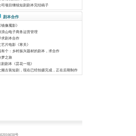
公司项目继续短剧剧本完结稿子
剧本合作
《镜像魇影》
浪浪山电子商务运营管理
寻求剧本合作
文艺片电影《寒关》
我有个：乡村振兴题材的剧本，求合作
奇梦之旅
京剧剧本《昙花一现》
女频古装短剧，现在已经拍摄完成，正在后期制作
2016650号