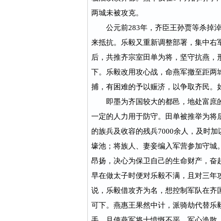
两城未被攻克。
公元前283年，齐臣王孙贾等杀掉淖
来抵抗。乐毅又重新调整部署，集中右
后，共推齐宗室田单为将，坚守抗燕，
下。乐毅改用攻心战，命燕军撤至距两
捕，有困难的予以赈济，以争取齐民。
即墨为齐国较大的都邑，地处富庶的
一定的人力用于防守。田单被推举为将
的族兵及收容的残兵7000余人，及时
壕池；将族人、妻妾编入军营参加守城
昂扬，决心为保卫自己的生命财产，奋起
早在做太子时便对乐毅不满，且对三年
说，乐毅借攻齐为名，想控制军队在齐
可下。燕惠王果然中计，派骑劫代替乐
手，且使燕军将士愤慨不平、军心涣散