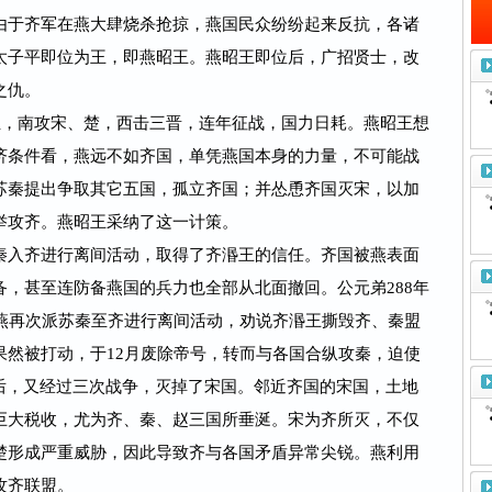
由于齐军在燕大肆烧杀抢掠，燕国民众纷纷起来反抗，各诸
太子平即位为王，即燕昭王。燕昭王即位后，广招贤士，改
之仇。
，南攻宋、楚，西击三晋，连年征战，国力日耗。燕昭王想
济条件看，燕远不如齐国，单凭燕国本身的力量，不可能战
苏秦提出争取其它五国，孤立齐国；并怂恿齐国灭宋，以加
举攻齐。燕昭王采纳了这一计策。
入齐进行离间活动，取得了齐湣王的信任。齐国被燕表面
，甚至连防备燕国的兵力也全部从北面撤回。公元弟288年
。燕再次派苏秦至齐进行离间活动，劝说齐湣王撕毁齐、秦盟
果然被打动，于12月废除帝号，转而与各国合纵攻秦，迫使
利后，又经过三次战争，灭掉了宋国。邻近齐国的宋国，土地
巨大税收，尤为齐、秦、赵三国所垂涎。宋为齐所灭，不仅
楚形成严重威胁，因此导致齐与各国矛盾异常尖锐。燕利用
攻齐联盟。