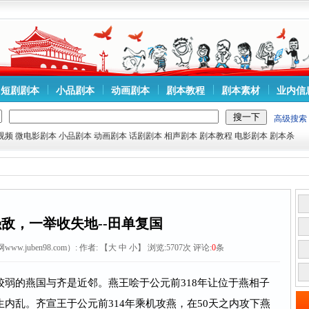
短剧剧本
小品剧本
动画剧本
剧本教程
剧本素材
业内信
高级搜索
视频
微电影剧本
小品剧本
动画剧本
话剧剧本
相声剧本
剧本教程
电影剧本
剧本杀
敌，一举收失地--田单复国
w.juben98.com）:
作者: 【
大
中
小
】 浏览:
5707
次 评论:
0
条
的燕国与齐是近邻。燕王哙于公元前318年让位于燕相子
内乱。齐宣王于公元前314年乘机攻燕，在50天之内攻下燕