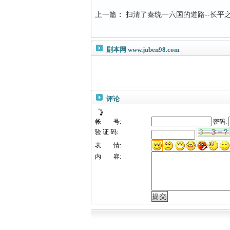
上一篇
：
扫清了秦统一六国的道路--长平之.
剧本网
www.juben98.com
评论
帐 号:
密码:
验 证 码:
表 情:
内 容: