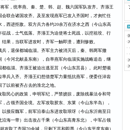
将军，统率燕、秦、楚、韩、赵、魏六国军队攻齐。齐湣王
国会联合诸国攻齐。及至发现燕军已攻入齐国时，才匆忙任
水，西进拒敌。双方兵力各约20余万在济水之西（今山东高
年征战，士气低落。齐湣王为迫使将士死战，以挖祖坟、行
·
。结果，当联军进攻时，齐军一触即溃，遭到惨败。
·
·
兵，退保都城临淄。齐军主力被消灭后，秦、韩两军撤
·
间（今河北献县东南），自率燕军向临淄实施战略追击，继
·
·
国都临淄。齐湣王被迫出逃至莒（今山东莒县）。此时楚顷
齿率兵入齐。齐湣王幻想借楚军力量抵抗燕军，便委任淖齿
回了以前被齐占去的淮北之地。
取民心的政策，申明军纪，严禁掳掠，废除残暴法令和苛
军，占领齐国全境。左军攻取胶东、东莱（今山东半岛），
）以接应魏军，前军沿泰山东进攻取琅玡（今山东沂南至日
北沿海一带）出击攻占千乘（今山东高青东北），中军占领
就攻取了齐国70余城，只剩下莒和即墨（今山东平度东南）