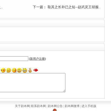
.
下一篇
：
取其之长补已之短--赵武灵王胡服..
(
新用户注册
)
关于剧本网
|
联系剧本网
|
剧本网公告
|
剧本网微博
|
进入手机版