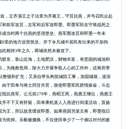
齿，立齐湣王之子法章为齐襄王，守莒抗燕，并号召民众起
军和前军攻莒，左军和后军攻即墨。即墨军民在守将战死之
形成当时两个抗燕的坚强堡垒。燕军围攻莒和即墨一年未
城9里的地方设营筑垒。并下令凡城中居民有出来的不加拘
如此相持3年之久，两城依然未被攻下。
胶东，靠山近海，土地肥沃，财物丰富，有坚固的城池和
后，为挽救危局，除大力开展争取人心的工作外，还将所带
加以整顿和扩充；又亲自带头构筑城防工事，加固城墙，浚深
。由于田单与将士同甘共苦，致使即墨军民群情振奋，斗志
抵抗燕军。公元前279年，燕昭王死，燕惠王继位，燕惠王
攻齐不下又有怀疑，田单乘机派人入燕进行间谍活动，宣扬
国为王，所以故意缓攻即墨。如果燕国另派主将，即墨指日
毅为统帅。乐毅被撤换，不仅使田单少了一个难以对付的敌
。