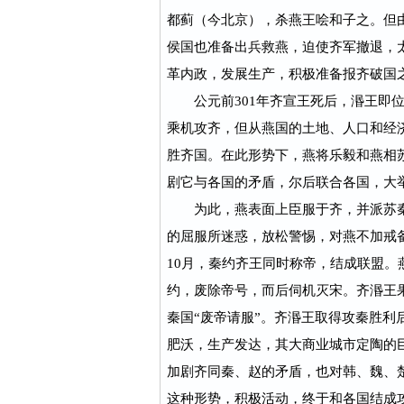
都蓟（今北京），杀燕王哙和子之。但
侯国也准备出兵救燕，迫使齐军撤退，
革内政，发展生产，积极准备报齐破国
公元前301年齐宣王死后，湣王即位
乘机攻齐，但从燕国的土地、人口和经
胜齐国。在此形势下，燕将乐毅和燕相
剧它与各国的矛盾，尔后联合各国，大
为此，燕表面上臣服于齐，并派苏秦
的屈服所迷惑，放松警惕，对燕不加戒备
10月，秦约齐王同时称帝，结成联盟
约，废除帝号，而后伺机灭宋。齐湣王
秦国“废帝请服”。齐湣王取得攻秦胜
肥沃，生产发达，其大商业城市定陶的
加剧齐同秦、赵的矛盾，也对韩、魏、
这种形势，积极活动，终于和各国结成