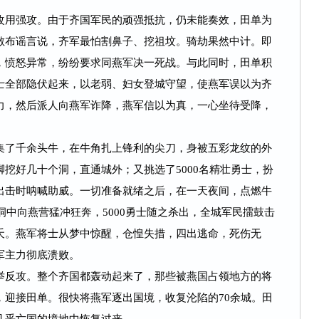
用强攻。由于齐国军民的顽强抵抗，仍未能奏效，田单为
散布谣言说，齐军最怕割鼻子、挖祖坟。骑劫果然中计。即
，愤怒异常，纷纷要求同燕军决一死战。与此同时，田单积
士全部隐伏起来，以老弱、妇女登城守望，使燕军误以为齐
力，然后派人向燕军诈降，燕军信以为真，一心坐待受降，
了千余头牛，在牛角扎上锋利的尖刀，身被五彩龙纹的外
挖好几十个洞，直通城外；又挑选了5000名精壮勇士，扮
出击时呐喊助威。一切准备就绪之后，在一天夜间，点燃牛
洞中向燕营猛冲狂奔，5000勇士随之杀出，全城军民擂鼓击
夭。燕军将士从梦中惊醒，仓惶失措，四出逃命，死伤无
军主力彻底溃败。
反攻。整个齐国都轰动起来了，那些被燕国占领地方的将
，迎接田单。很快将燕军逐出国境，收复沦陷的70余城。田