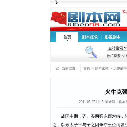
首页
剧本征求
影视剧本
热门搜索:
短
当前位置：
首页
->
剧本素材
->
历史故事
火牛克强
2011-05-27 14:15:16
来源（剧本网ww
战国中期，齐、秦两强东西对峙，较弱
之，以致太子平与子之因争夺王位而发生