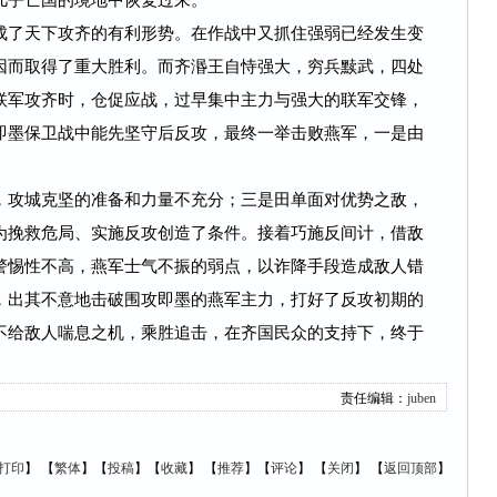
几乎亡国的境地中恢复过来。
了天下攻齐的有利形势。在作战中又抓住强弱已经发生变
因而取得了重大胜利。而齐湣王自恃强大，穷兵黩武，四处
联军攻齐时，仓促应战，过早集中主力与强大的联军交锋，
即墨保卫战中能先坚守后反攻，最终一举击败燕军，一是由
攻城克坚的准备和力量不充分；三是田单面对优势之敌，
为挽救危局、实施反攻创造了条件。接着巧施反间计，借敌
警惕性不高，燕军士气不振的弱点，以诈降手段造成敌人错
，出其不意地击破围攻即墨的燕军主力，打好了反攻初期的
不给敌人喘息之机，乘胜追击，在齐国民众的支持下，终于
责任编辑：
juben
打印
】
【
繁体
】【
投稿
】【
收藏
】 【
推荐
】【
评论
】 【
关闭
】 【
返回顶部
】