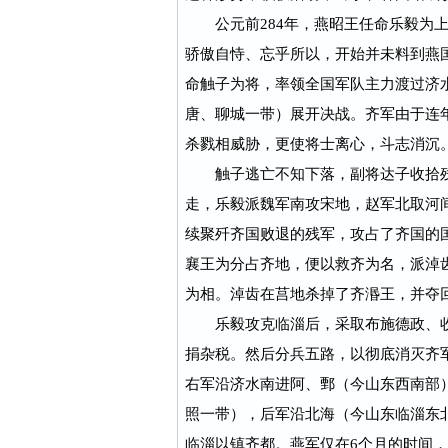
公元前284年，燕昭王任命乐毅为上
骄傲自恃、忘乎所以，开始并未料到燕
命触子为将，率领全国军队主力渡过济
唐、聊城一带）展开决战。齐军由于连
杀戮相威胁，更使将士离心，斗志消沉
触子逃亡不知下落，副将达子收拾残
走，乐毅派魏军南攻宋地，赵军北取河
续聚歼齐国败退的残军，攻占了齐国的
襄王为分占齐地，便以救齐为名，派淖
为相。淖齿在莒地杀掉了齐湣王，并夺
乐毅攻克临淄后，采取布施德政、收
捐杂税。然后分兵五路，以彻底消灭齐
右军沿济水南进阿、鄄（今山东西南部
照一带），后军沿北海（今山东临淄东
临淄以镇齐都。燕军仅在6个月的时间，