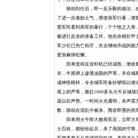
骑劫到任后，即一反乐毅的做法，改
了进一步激励士气，诱使燕军行暴，便
墨军民看到燕军的暴行，个个恨之入骨
极进行反攻的准备工作。他先命精壮甲
军少壮已伤亡殆尽，失去继续作战的能
更加麻痹松懈。
田单觉得反攻时机已经成熟，便收集
衣，牛尾绑上渗透油脂的芦苇，并在城脚
成神怪模样，令全城军民备好锣鼓以便
尾上的芦苇，驱赶1000多头火牛从城墙
器以壮声势。一时间火光通明，杀声震
数，骑劫在混乱中被杀。围攻即墨的燕
田单用火牛阵大败燕军后，立即大举
士百姓，都纷纷起兵，杀了燕国的守将