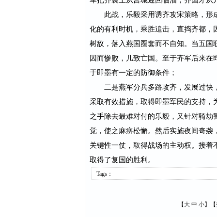
军把齐襄王从莒城迎回临淄，齐国才从
此战，乐毅采用诱齐攻宋策略，形成
化的有利时机，乘胜追击，直捣齐都，
树敌，落入燕国圈套而不自知。当五国
因而惨败，几致亡国。至于齐军后来在
于即墨有一定的防御条件；
二是燕军分兵多路攻齐，发展过快，
采取有效措施，取得即墨军民的支持，
之手除去最难对付的乐毅，又针对骑劫
觉，使之麻痹松懈。然后实施夜间奇袭
关键性一仗，取得战场的主动权。接着
取得了复国的胜利。
Tags：
【
大
中
小
】【