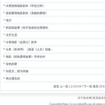
出售院线电影剧本《毕业之时》
原创爱情电影剧本《美丽的爱情》
情灭
民国老故事《你不知道的京西南ⅠⅡ..
太空之恋
出售电影《走西口》剧本
出售《乾坤湾》（路遥《人生》续集..
电影《轻轨爱情故事》寻求合作
绿色的爱
问苍天，情为何物
再次遇见你
首页
上一页
1
2
3
4
5
6
7
下一页
尾页
1
/11
关于剧本网
|
联系剧本
Copyright@https://www.juben98.com all rights r