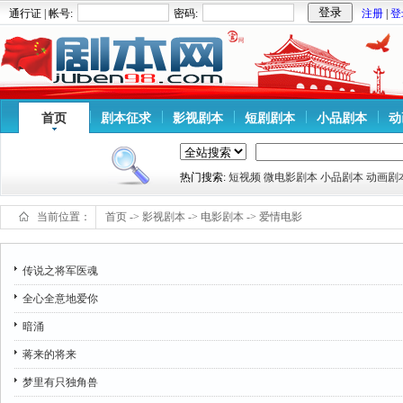
通行证 | 帐号:
密码:
注册
|
登
首页
剧本征求
影视剧本
短剧剧本
小品剧本
动
热门搜索:
短视频
微电影剧本
小品剧本
动画剧
当前位置：
首页
->
影视剧本
->
电影剧本
->
爱情电影
传说之将军医魂
全心全意地爱你
暗涌
蒋来的将来
梦里有只独角兽