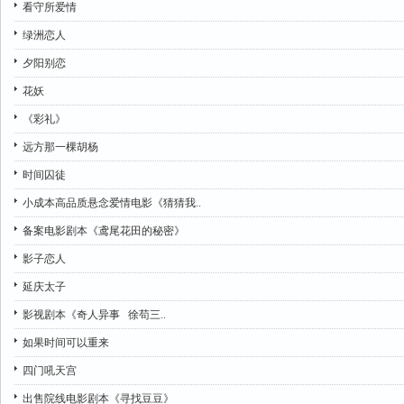
看守所爱情
绿洲恋人
夕阳别恋
花妖
《彩礼》
远方那一棵胡杨
时间囚徒
小成本高品质悬念爱情电影《猜猜我..
备案电影剧本《鸢尾花田的秘密》
影子恋人
延庆太子
影视剧本《奇人异事 徐苟三..
如果时间可以重来
四门吼天宫
出售院线电影剧本《寻找豆豆》