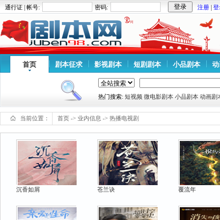
通行证 | 帐号:
密码:
注册
|
登
首页
剧本征求
影视剧本
短剧剧本
小品剧本
动
热门搜索:
短视频
微电影剧本
小品剧本
动画剧
当前位置：
首页
->
业内信息
->
热播电视剧
沉香如屑
苍兰诀
覆流年