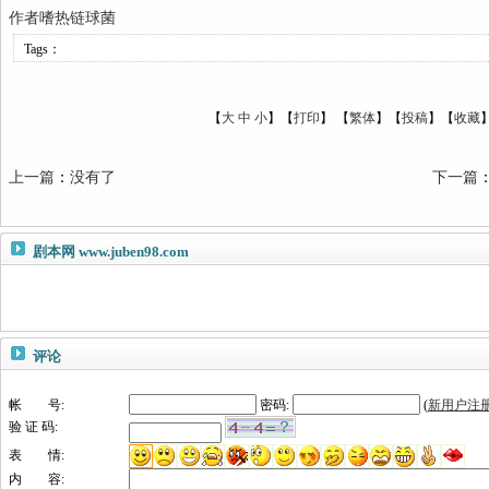
作者嗜热链球菌
Tags：
【
大
中
小
】【
打印
】
【
繁体
】【
投稿
】【
收藏
上一篇
：
没有了
下一篇
剧本网
www.juben98.com
评论
帐 号:
密码:
(
新用户注
验 证 码:
表 情:
内 容: