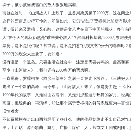
垛子，被小孩当成雪白的敌人狠狠地踢着。
而就在这时，《山河故人》上映了，且首周票房超了2000万。这在商业片
这样的票房是少得可怜的。即便如此，它仍”超过了贾樟柯此前所有影片
话，听起来又滑稽，又心酸。这便是文艺片在目下中国的现状，多年前
人”在今天的现状仍然是“谁来关心故人”？然而科长却说“2000万票房
票房，是不是很俗呢？甚或说，是不是招惹“仇视文艺”份子的嘲弄呢？
2000万的观众太重要了，要知道：
没有谁是一个孤岛。只要生活在社会中，注定是需要共鸣的。曲高和寡
至少《山河故人》，我们还有2000多万的票房啊。
一直觉得，贾樟柯在《故乡三部曲》之后一直在走下坡路，《三峡好人
走出了一个新的高峰。而今年，《山河故人》来了，像是努力赶上《小
1990年代的故事，又走回山西汾阳，又走到那些迪厅热舞的岁月。经
高度，但经典的一再演绎，却让那个属于贾樟柯的符号系统更为丰富也
旧情难舍
不知贾樟柯在走出山西前经历了些什么，他的作品始终走不出自己对“山西
里，山西话、港台歌曲、舞厅、广播、煤矿工人，甚或文工团或剧团，