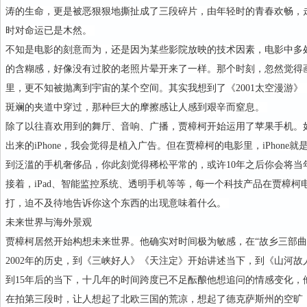
涛的生命，更是被恶狠狠地撕扯成了三段碎片，由年轻时的青春欢畅，
时对命运已是木然。
不知是电影的刻意而为，还是因为某些影院放映的技术因素，电影中多
的含糊感，好像没有过胶的老照片晕开来了一样。那个时刻，忽然觉得
里，更不知被抛离到宇宙的某个空间。其实我想到了《2001太空漫游
斑斓的夹道中穿过，那种巨大的摩擦感让人感到艰辛而窒息。
除了以往喜欢用到的舞厅、音响、广播，贾樟柯开始运用了苹果手机。
出来的iPhone，我会觉得是植入广告。但在贾樟柯的电影里，iPhone就是i
到泛滥的手机奢侈品，你此刻觉得稀松平常的，或许10年之后你会将当年大
接着，iPad、智能监控系统、透明手机等等，每一个科技产品在贾樟
打，迫不及待地告诉你这个东西的出现意味着什么。
未来世界与海外景观
贾樟柯居然开始构想未来世界。他确实对时间极为敏感，在“故乡三部曲”
2002年的历史，到《三峡好人》《天注定》开始讲述当下，到《山河故人
到15年后的当下，十几年的时间跨度已不足酝酿他想追问的情感变化，
在拍第三段时，让人想起了北欧三国的荒凉，想起了德克萨斯州的空旷