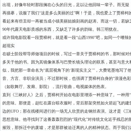
出现，好像年轻时那段搁在心头的日光，足以让他回味一辈子。而无疑
再描摹，说服了我们“这是多么美丽的过”啊！于是，我也爱上了贾樟柯
看起来有些丑却一再被当成小镇美丽姑娘刻画的赵涛。而这一切，若缺
90年代露天电影质感的东西，又缺乏了许多的韵味。韩三明犹在。
或许我电影院看一段贾樟柯，就是看一段“山西1990”吧，如同一个嗜
超现实
在硕士阶段帮导师做项目的时候，写过一章关于贾樟柯的书，那时候对
多关于他的书。因为其镜像体系与巴赞长镜头理论的联系，甚至与意大
似，我把那一章命名为“底层视角下的‘新现实主义’”，大费笔墨地写了
音、方言、非职业演员；不过那时候，也强调了贾樟柯自身的“浪漫色彩
（如歌舞厅、发廊、影院），流行歌曲，电视媒体的热衷。
直到《三峡好人》之后，贾樟柯开始在电影里增添一种意味了。一种用“
的意味。那便是，赵红在露台晾衣服时，背后那架突然如火箭起飞的建
边的UFO；那在残楼间进行的一场无人欣赏的走钢丝表演。这才是《三
思想意味。他寻找到了这番轰轰烈烈的“现代化”对传统文化近乎残忍的
摧毁，那拆迁中的废墟，才是那群被迫迁离的人的精神状态。而于我们这