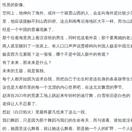
性质的影像。
空间上，他伸向了海外。或许一个籍贯山西的人，会走向海外是比较少
里，他应该接触不到山西归侨。这点和闽粤沿海地区大不一样。而当山西
经是一个中国的普遍现象了。
那个住着海景房上着汉语班的男生，同时也送着外卖；那个要离婚的老
两人甚至睡到了一张床上。有人口口声声说贾樟柯向外国人贩卖中国元
贩卖西方元素呢？这一项项，哪个不是中国人眼中的奇观？
有了未来，那未来是什么？
未来的主题，就是孤独。
每个人都开始因为追求自我，而把自己于出生时牵连在身的条条脉带生
这也是大都市里的每一个北漂的内心世界吧，在这北京飘雪的季节。
赵涛在2025年的荒废工地上跳起来年轻时的迪厅舞，白雪依旧是白色
老得让人不忍看了。
想起《白日焰火》里最终廖凡也来了这么一段。
我们舞蹈，只是因为那个舞蹈与我们的生命有关，而与谁看、谁知道没
的，她愿意这么舞着，就让她这么舞着。那是她一个人的旷野，一个人