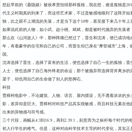
想起早前的《聂隐娘》被侯孝贤拍得那样孤独，我在想，难道孤独是20
代主义时期真的到来了，而这些艺术家，不过是敏感地嗅到了这阵开始
独，比之跟不上潮流的失落，才是当下这个10年，甚至接下来几十年上
如果说此前的人物，如小武、赵小桃、斌斌，都是被时代抛弃的失落者
那么在《山河故人》中，那种阵痛已然过了，晋生和沈涛，便已成功地成为
年，有着豪华的住宅和自己的公司，而晋生却已身在“摩登城市”上海，
国。
沈涛选择了晋生，选择了富有的生活，便也选择了自己一生的孤独；晋
人士，便也选择了自己海外终老的命运；那个被抛弃而选择背井离乡的
梁子，却也用自己的生命做了别人的垫脚石。
科技
贾樟柯电影中，不论建筑、人物、语言、屋内摆设，无不透着浓浓的乡
影，差异却是巨大。贾樟柯对科技产品其实很敏感，而且科技元素在他
出来的异物感与符号感。
三个片段，画幅从4:3到16:9，再到2.39:1，刻意而为之标杆每个时
初入行学生的稚气。但是，这种对由科学技术主导的时代变化，其实正