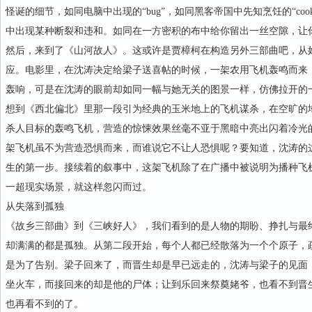
怪诞的细节，如同电脑中出现的“bug”，如同黑客帝国中先知烹饪的“coo
中出现某种断裂和违和。如同在一方密积的布中给你留出一丝空隙，让
然后，来到了《山河故人》。这或许是贾樟柯在构造另外三部曲吧，从
应。电影里，在沈涛决定给梁子送喜帖的时候，一架农用飞机轰鸣而来
轰响，可是在沈涛的眼前却如同一幅与她无关的图景一样，仿佛拉开的
想到《西北偏北》里那一段引为经典的玉米地上的飞机谋杀，在空旷的
杀人目标的轰鸣飞机，营造的惊悚效果丝毫不亚于黑暗中亮出闪着冷光
架飞机虽不为营造恐惧而来，而谁说它不让人恐惧呢？要知道，沈涛的
生的第一步。接续着的叙事中，这架飞机除了在广播中被说明为播种飞
一超现实场景，就这样忽闪而过。
从失落到孤独
《故乡三部曲》到《三峡好人》，我们看到的是人物的期盼、挣扎与最
却满满的都是孤独。从第二段开始，每个人都已经散落为一个个原子，
是为了告别。梁子回来了，而晋生却是早已远走的，沈涛与梁子的见面
坐火车，而接回来的却是他的尸体；让到乐回来祭奠姥爷，也看不到晋
也再看不到的了。