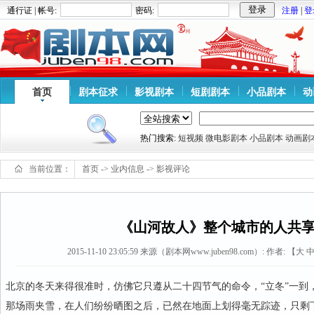
通行证 | 帐号:
密码:
注册
|
登
首页
剧本征求
影视剧本
短剧剧本
小品剧本
动
热门搜索:
短视频
微电影剧本
小品剧本
动画剧
当前位置：
首页
->
业内信息
->
影视评论
《山河故人》整个城市的人共
2015-11-10 23:05:59
来源（剧本网www.juben98.com）:
作者: 【
大
北京的冬天来得很准时，仿佛它只遵从二十四节气的命令，“立冬”一到
那场雨夹雪，在人们纷纷晒图之后，已然在地面上划得毫无踪迹，只剩