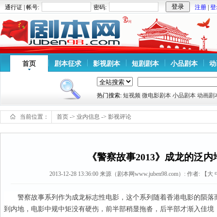
通行证 | 帐号:
密码:
注册
|
登
首页
剧本征求
影视剧本
短剧剧本
小品剧本
动
热门搜索:
短视频
微电影剧本
小品剧本
动画剧
当前位置：
首页
->
业内信息
->
影视评论
《警察故事2013》成龙的泛内
2013-12-28 13:36:00
来源（剧本网www.juben98.com）:
作者: 【
大
警察故事系列作为成龙标志性电影，这个系列随着香港电影的陨落
到内地，电影中规中矩没有硬伤，前半部稍显拖沓，后半部才渐入佳境