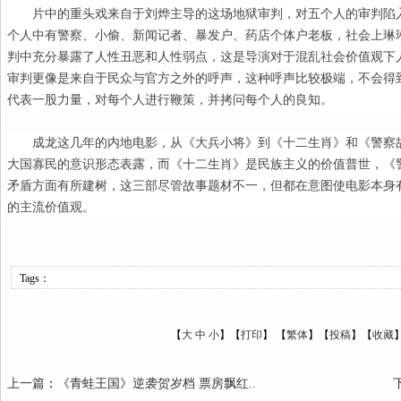
片中的重头戏来自于刘烨主导的这场地狱审判，对五个人的审判陷
个人中有警察、小偷、新闻记者、暴发户、药店个体户老板，社会上琳
判中充分暴露了人性丑恶和人性弱点，这是导演对于混乱社会价值观下
审判更像是来自于民众与官方之外的呼声，这种呼声比较极端，不会得
代表一股力量，对每个人进行鞭策，并拷问每个人的良知。
成龙这几年的内地电影，从《大兵小将》到《十二生肖》和《警察故
大国寡民的意识形态表露，而《十二生肖》是民族主义的价值普世，《警
矛盾方面有所建树，这三部尽管故事题材不一，但都在意图使电影本身
的主流价值观。
Tags：
【
大
中
小
】【
打印
】
【
繁体
】【
投稿
】【
收藏
上一篇
：
《青蛙王国》逆袭贺岁档 票房飘红..