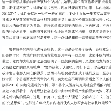
这一集警察故事的前缀应该加个“内地”，如果说诸位看官抱着怀旧或者
影，那还是不要了，纯正的港片已死，现在只能调整好心态，从内地地
2013定位，或许会得出一些不一样的东西，不错！在这一集警察故事
将成龙从早前警察故事系列那种诙谐正义且单纯的价值观抽离出来，代
得影片的价值观更为复杂。也许这是成龙想要的结果，不再诙谐，不再
杂的社会矛盾中，意图填补这种社会矛盾所造成的沟壑，成龙本身也不
将自己置身于家庭亲情的磨难中，这一点倒是和前一部警察故事有些类
警察故事的内地化进程还很长，这一部是否能开个好头，还很难定
们去探讨的，内地广阔的地域背景在影片中有一些呈现，比如小贩与城
带过，然而却为电影解读层面提供了一些想像的空间，又比如成龙与泰
又稍显做作的群众呐喊声，“警察叔叔，认输吧，再打下去，你会死的”
或许发自电影人内心的愿景，然而却与现实语境形成了强烈反差，至少
妹讨回一个公道而大费周章的布局，实为社会不可调和矛盾之下个人的
故事2013》内地化进程的作料，即：将个人置身与充满社会矛盾的内
么做？在我看来，内地经济社会进程中由种种矛盾产生的巨大鸿沟，不
补这种鸿沟的桥梁，这是一种努力，也是个人理想主义的表达方式，这
的“公益想像”，也和这几年成龙在内地行使名人效应参与社会机制建设