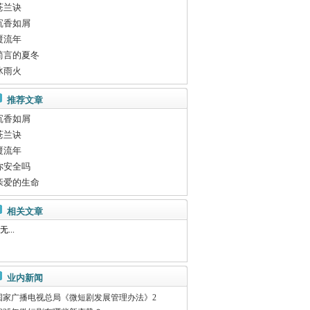
苍兰诀
沉香如屑
覆流年
简言的夏冬
冰雨火
推荐文章
沉香如屑
苍兰诀
覆流年
你安全吗
亲爱的生命
相关文章
无...
业内新闻
国家广播电视总局《微短剧发展管理办法》2