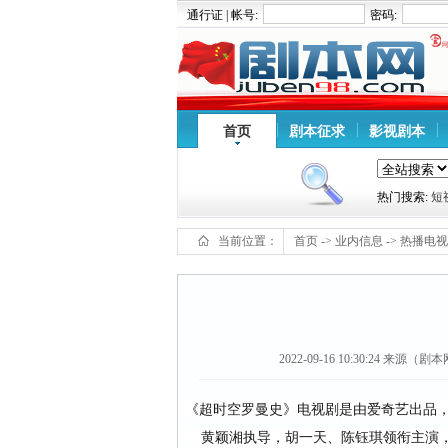
通行证 | 帐号:
密码:
首页
剧本征求
影视剧本
热门搜索:
短
当前位置：
首页
->
业内信息
->
热播电视
2022-09-16 10:30:24
来源（剧本网ww
《超时空罗曼史》电视剧是由爱奇艺出品
黄颖湘执导，胡一天、陈钰琪领衔主演，