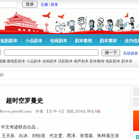
注册
|
登录
短剧剧本
小品剧本
动画剧本
剧本教程
剧本素材
业内信
高级搜索
视频
微电影剧本
小品剧本
动画剧本
话剧剧本
相声剧本
剧本教程
电影剧本
剧本杀
剧
超时空罗曼史
w.juben98.com）:
作者: 【
大
中
小
】 浏览:
2834
次 评论:
0
条
，中文奇迹联合出品，
王天辰、白冰、刘怡潼、代文雯、黑泽、张雪菡、朱梓溪主演