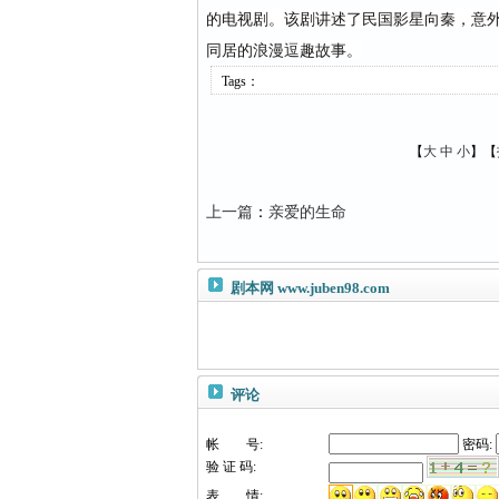
的电视剧。该剧讲述了民国影星向秦，意
同居的浪漫逗趣故事。
Tags：
【
大
中
小
】【
上一篇
：
亲爱的生命
剧本网
www.juben98.com
评论
帐 号:
密码:
验 证 码:
表 情: