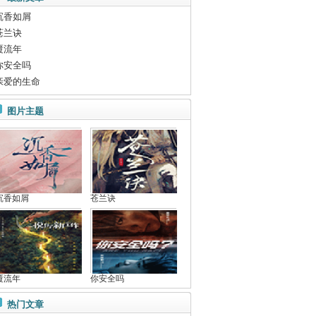
沉香如屑
苍兰诀
覆流年
你安全吗
亲爱的生命
图片主题
沉香如屑
苍兰诀
覆流年
你安全吗
热门文章