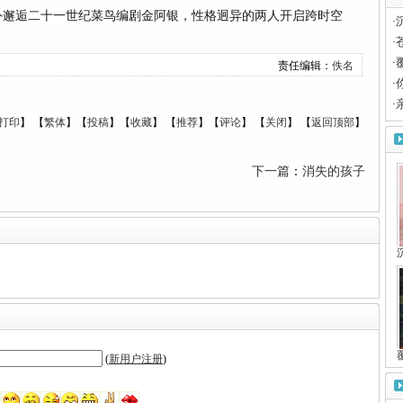
外邂逅二十一世纪菜鸟编剧金阿银，性格迥异的两人开启跨时空
·
·
·
责任编辑：
佚名
·
·
打印
】
【
繁体
】【
投稿
】【
收藏
】 【
推荐
】【
评论
】 【
关闭
】 【
返回顶部
】
下一篇
：
消失的孩子
(
新用户注册
)