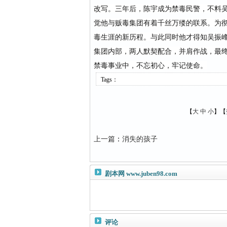
改写。三年后，陈宇成为禁毒民警，不料
觉他与贩毒集团有着千丝万缕的联系。为
毒生涯的新历程。与此同时他才得知吴振
集团内部，两人默契配合，并肩作战，最
禁毒事业中，不忘初心，牢记使命。
Tags：
【
大
中
小
】【
上一篇
：
消失的孩子
剧本网
www.juben98.com
评论