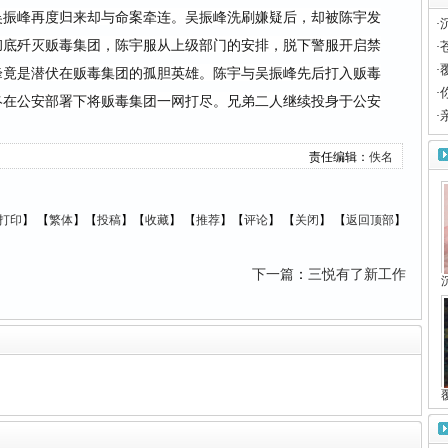
吴振峰再度归来却与命案牵连。吴振峰洗刷嫌疑后，却被陈宇发
·
彻底歼灭贩毒集团，陈宇服从上级部门的安排，脱下警服开启禁
·
·
峰竟是潜伏在贩毒集团的孤胆英雄。陈宇与吴振峰先后打入贩毒
·
终在公安部署下将贩毒集团一网打尽。兄弟二人继续投身于公安
·
责任编辑：
佚名
打印
】
【
繁体
】【
投稿
】【
收藏
】 【
推荐
】【
评论
】 【
关闭
】 【
返回顶部
】
下一篇
：
三悦有了新工作