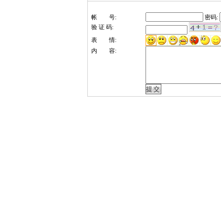
帐 号:
密码:
验 证 码:
表 情:
内 容: