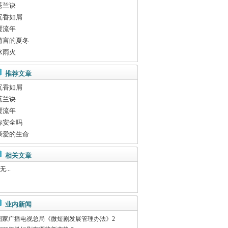
苍兰诀
沉香如屑
覆流年
简言的夏冬
冰雨火
推荐文章
沉香如屑
苍兰诀
覆流年
你安全吗
亲爱的生命
相关文章
无...
业内新闻
国家广播电视总局《微短剧发展管理办法》2