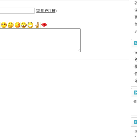
·
·
(
新用户注册
)
·
·
·
·
·
·
·
·
暂
·