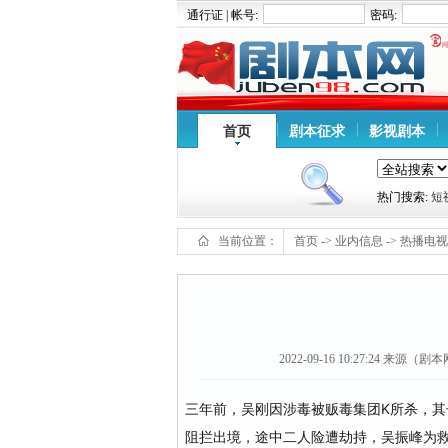
通行证 | 帐号:
密码:
首页
剧本征求
影视剧本
热门搜索:
短
当前位置：
首页
->
业内信息
->
热播电视
2022-09-16 10:27:24
来源（剧本网ww
三年前，吴刚因涉毒被贩毒集团K所杀，
阻拦出境，途中二人险遭劫持，吴振峰为