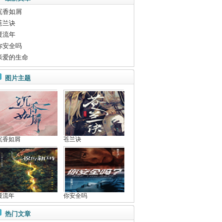
沉香如屑
苍兰诀
覆流年
你安全吗
亲爱的生命
图片主题
沉香如屑
苍兰诀
覆流年
你安全吗
热门文章