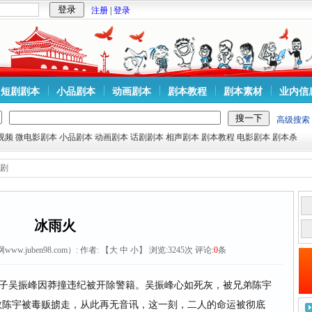
注册
|
登录
短剧剧本
小品剧本
动画剧本
剧本教程
剧本素材
业内信
高级搜索
视频
微电影剧本
小品剧本
动画剧本
话剧剧本
相声剧本
剧本教程
电影剧本
剧本杀
剧
冰雨火
w.juben98.com）:
作者: 【
大
中
小
】 浏览:
3245
次 评论:
0
条
其子吴振峰因莽撞违纪被开除警籍。吴振峰心如死灰，被兄弟陈宇
救陈宇被毒贩掳走，从此再无音讯，这一刻，二人的命运被彻底