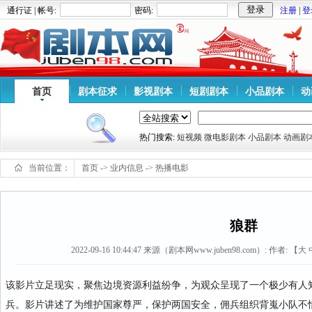
通行证 | 帐号:
密码:
注册
|
登
首页
剧本征求
影视剧本
短剧剧本
小品剧本
动
热门搜索:
短视频
微电影剧本
小品剧本
动画剧
当前位置：
首页
->
业内信息
->
热播电影
狼群
2022-09-16 10:44:47
来源（剧本网www.juben98.com）:
作者: 【
大
该影片立足现实，聚焦边境资源利益纷争，为观众呈现了一个极少有人
兵。影片讲述了为维护国家尊严，保护两国安全，佣兵组织背嵬小队不