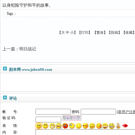
以身犯险守护和平的故事。
Tags：
【
大
中
小
】【
打印
】
【
繁体
】【
投稿
】【
收藏
上一篇
：
明日战记
剧本网
www.juben98.com
评论
帐 号:
密码:
(
新用户注
验 证 码:
表 情:
内 容: