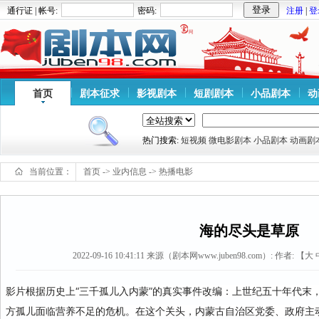
通行证 | 帐号:
密码:
注册
|
登
首页
剧本征求
影视剧本
短剧剧本
小品剧本
动
热门搜索:
短视频
微电影剧本
小品剧本
动画剧
当前位置：
首页
->
业内信息
->
热播电影
海的尽头是草原
2022-09-16 10:41:11
来源（剧本网www.juben98.com）:
作者: 【
大
影片根据历史上“三千孤儿入内蒙”的真实事件改编：上世纪五十年代末
方孤儿面临营养不足的危机。在这个关头，内蒙古自治区党委、政府主