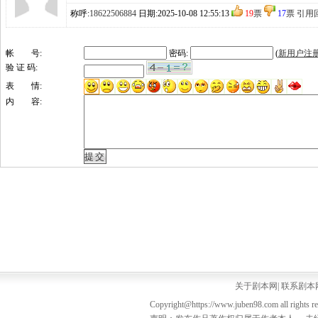
称呼:
18622506884
日期:2025-10-08 12:55:13
19
票
17
票
引用
帐 号:
密码:
(
新用户注
验 证 码:
表 情:
内 容:
关于剧本网
|
联系剧本
Copyright@https://www.juben98.com all rights r