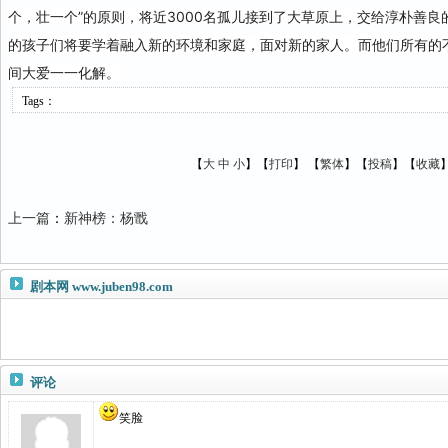
个，壮一个”的原则，将近3000名孤儿接到了大草原上，交给淳朴善
的孩子们将要学着融入新的环境和家庭，面对新的家人。而他们所有的
间大爱一一化解。
Tags：
【
大
中
小
】【
打印
】
【
繁体
】【
投稿
】【
收藏
上一篇
：
新神榜：杨戬
剧本网
www.juben98.com
评论
笑脸