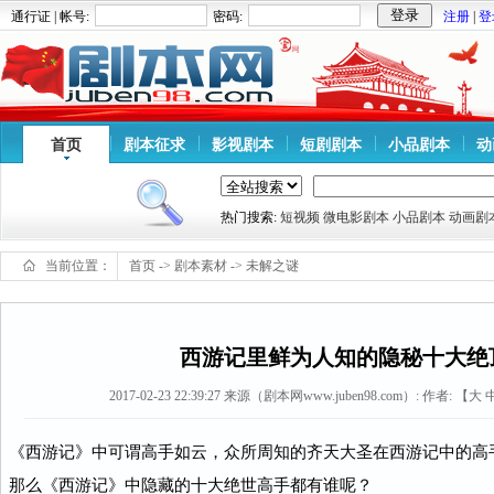
通行证 | 帐号:
密码:
注册
|
登
首页
剧本征求
影视剧本
短剧剧本
小品剧本
动
热门搜索:
短视频
微电影剧本
小品剧本
动画剧
当前位置：
首页
->
剧本素材
->
未解之谜
西游记里鲜为人知的隐秘十大绝顶
2017-02-23 22:39:27
来源（剧本网www.juben98.com）:
作者: 【
大
《西游记》中可谓高手如云，众所周知的齐天大圣在西游记中的高
那么《西游记》中隐藏的十大绝世高手都有谁呢？