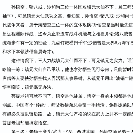
孙悟空，猪八戒，沙和尚三位一体围攻镇元大仙不下，且三师兄
袖”中，可见镇元大仙武功之高。要知道，孙悟空+猪八戒+沙和尚
代战争来看，属于海陆空三位一体的立体攻防(孙悟空是当时最先进的
超远程洲际作战，迄今为止都没有战斗机能与之相提并论;猪八戒曾是
统领步军有一定的经验，九齿钉耙横扫千军;沙僧曾是天界8万海军
和水下本领沙僧当属奇才)。
这种情况下，三人力战镇元大仙而不下，可见镇元之实力。话
略输一筹：镇元大仙自己承认，他也拿孙悟空无可奈何，只能暂时
唐僧等人要挟孙悟空找人弄活那人参果树。从镇元子用出“油锅”“
悟空嘲笑，镇元毫无办法。
菩提老祖可就不同了。悟空是他徒弟，悟空一身的本领都是他
弱点。中国有个“传统”，师父教徒弟总会留一手绝活，免得徒弟以
有超必杀技以留后路。故，镇元大仙严格的说在武力上并不一定能战
菩提老祖却能搞定悟空。
第三名：老狮王魔头(武力：98)。西域某国，孙悟空师兄弟三