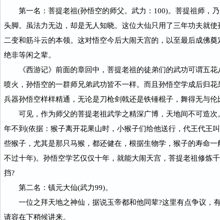
第一名：菩提老祖(孙悟空的师父。武力：100)。菩提祖师，
头脚。虽法力无边，却是无人知晓。这位大仙只用了三年功夫就使
二变和筋斗云的本领。这对悟空今后大闹天宫的，以至最后成佛奠
绝非等闲之辈。
《西游记》前面的章回中，菩提老祖的徒弟们的武功可谓五花
喷火，孙悟空的一群师兄弟武功皆不一样。而且孙悟空学成后归花
兵器孙悟空样样精通，无论是刀枪剑戟还是铁锤棍子，舞得无与伦
可见，作为师父的菩提老祖武学之精深广博，天地间不可造次。
年不到(依据：猴子离开花果山时，小猴子们给他送行，代王代王叫
些猴子，尤其是那只马猴，都还健在，根据生物学，猴子的寿命一
不过十年)。孙悟空学艺仅仅十年，就能大闹天宫，菩提老祖修炼
挡?
第二名：镇元大仙(武力99)。
一位之拜天地之神仙，据说玉帝都和他同辈?这里有点争议，有
请容在下稍候讲来。