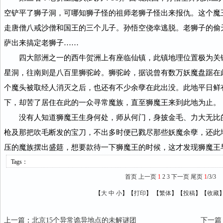
空铲平了狮子洞，可哪知狮子怪的祖师老狮子怪出来报仇。这个魔
走唐僧八戒沙僧和国王的三个儿子。孙悟空侥幸逃脱。老狮子的偷
萨出来搞定老狮子……
四大部洲之一的西牛贺洲上有座临仙镇，此镇地理位置极为关
星洞，往南则是八百里狮驼岭。狮驼岭，据说曾有数万妖魔盘踞在
个魔头被取经人消灭之后，也还有不少余孽在此出没。此地平日鲜
下，却苦了居住在此的一众寻常魔族，直至狮魔王来到此地为止。
没有人知道狮魔王生身何处，师从何门，身披金毛、力大无比
枪及那把吹毛断发的宝刀，不出多时便已戮尽那些妖魔余孽，还此
压的魔族摆出盛筵，想要款待一下狮魔王的时候，这才发现狮魔王
Tags：
首页
上一页
1
2
3
下一页
尾页
1
/3/3
【
大
中
小
】【
打印
】
【
繁体
】【
投稿
】【
收藏
上一篇
：
北京15个异常诡异地点的未解谜团
下一篇