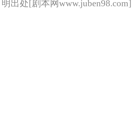
明出处[剧本网www.juben98.com]