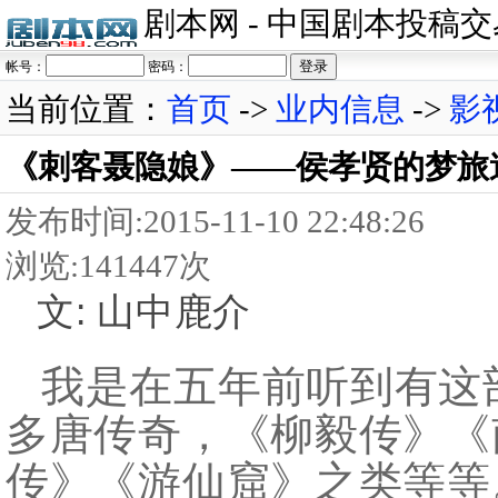
剧本网 - 中国剧本投稿
帐号：
密码：
当前位置：
首页
->
业内信息
->
影
《刺客聂隐娘》——侯孝贤的梦旅
发布时间:2015-11-10 22:48:26
浏览:141447次
文: 山中鹿介
我是在五年前听到有这
多唐传奇，《柳毅传》《
传》《游仙窟》之类等等