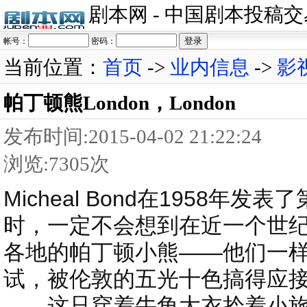
剧本网 - 中国剧本投稿
帐号：
密码：
当前位置：
首页
->
业内信息
->
影
帕丁顿熊London，London
发布时间:2015-04-02 21:22:24
浏览:7305次
Micheal Bond在1958
时，一定不会想到在近一个世
各地的帕丁顿小熊——他们一
试，被伦敦的五光十色搞得应
这只穿着牛角大衣拎着小旅