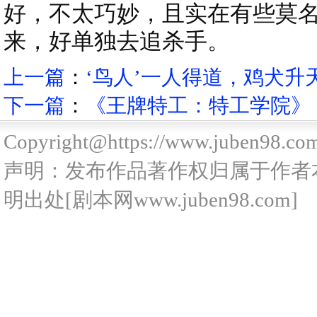
好，不太巧妙，且实在有些莫
来，好单独去追杀手。
上一篇
：
‘鸟人’一人得道，鸡犬升
下一篇
：
《王牌特工：特工学院》：
Copyright@https://www.juben98.co
声明：发布作品著作权归属于作者
明出处[剧本网www.juben98.com]