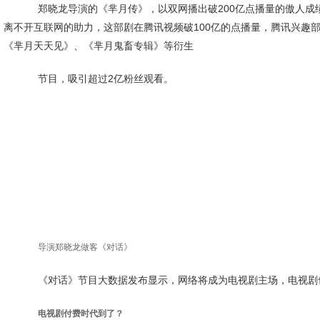
郑晓龙导演的《芈月传》，以双网播出破200亿点播量的傲人成绩收
离不开互联网的助力，这部剧在腾讯视频破100亿的点播量，腾讯兴趣部落
《芈月天天见》、《芈月鬼畜专辑》等衍生
节目，吸引超过2亿粉丝观看。
导演郑晓龙做客《对话》
《对话》节目大数据发布显示，网络将成为电视剧主场，电视剧也将
电视剧付费时代到了？