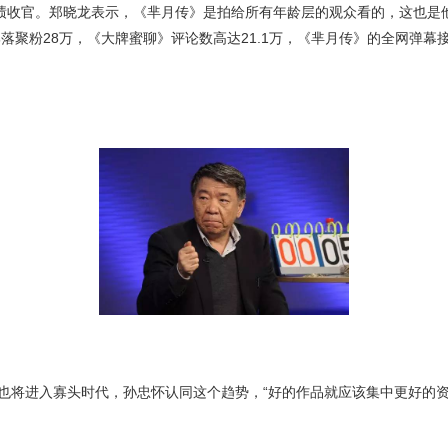
官。郑晓龙表示，《芈月传》是拍给所有年龄层的观众看的，这也是他的
聚粉28万，《大牌蜜聊》评论数高达21.1万，《芈月传》的全网弹幕接
进入寡头时代，孙忠怀认同这个趋势，“好的作品就应该集中更好的资源