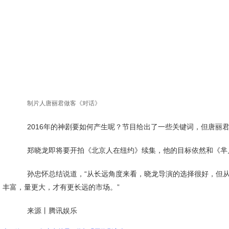
制片人唐丽君做客《对话》
2016年的神剧要如何产生呢？节目给出了一些关键词，但唐丽君表
郑晓龙即将要开拍《北京人在纽约》续集，他的目标依然和《芈月传
孙忠怀总结说道，“从长远角度来看，晓龙导演的选择很好，但从投
丰富，量更大，才有更长远的市场。”
来源丨腾讯娱乐