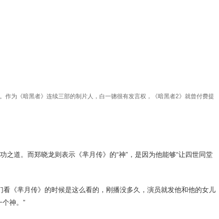
亿。作为《暗黑者》连续三部的制片人，白一骢很有发言权，《暗黑者2》就曾付费提
之道。而郑晓龙则表示《芈月传》的“神”，是因为他能够“让四世同堂
看《芈月传》的时候是这么看的，刚播没多久，演员就发他和他的女儿
个神。”