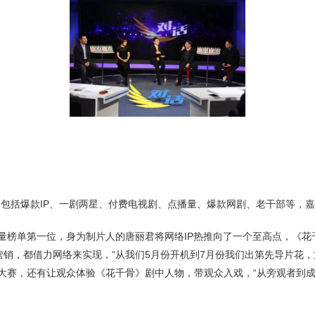
括爆款IP、一剧两星、付费电视剧、点播量、爆款网剧、老干部等，嘉
榜单第一位，身为制片人的唐丽君将网络IP热推向了一个至高点，《花千
销，都借力网络来实现，“从我们5月份开机到7月份我们出第先导片花
大赛，还有让观众体验《花千骨》剧中人物，带观众入戏，“从旁观者到