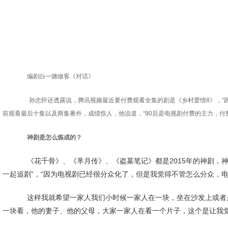
编剧白一骢做客《对话》
孙忠怀还透露说，腾讯视频最近要付费观看全集的剧是《乡村爱情8》，“
前观看最后十集以及两集番外，成绩惊人，他说道，“90后是电视剧付费的主力，付
神剧是怎么炼成的？
《花千骨》、《芈月传》、《盗墓笔记》都是2015年的神剧，神剧是
一起追剧”，“因为电视剧已经很分众化了，但是我觉得不管怎么分众，
这样我就希望一家人我们小时候一家人在一块，坐在沙发上或者是什
一块看，他的妻子、他的父母，大家一家人在看一个片子，这个是让我