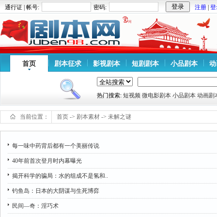
通行证 | 帐号:
密码:
注册
|
登
首页
剧本征求
影视剧本
短剧剧本
小品剧本
动
热门搜索:
短视频
微电影剧本
小品剧本
动画剧
当前位置：
首页
->
剧本素材
->
未解之谜
每一味中药背后都有一个美丽传说
40年前首次登月时内幕曝光
揭开科学的骗局：水的组成不是氢和..
钓鱼岛：日本的大阴谋与生死博弈
民间—奇：淫巧术