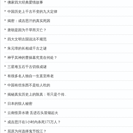
佛家四大经典爱情故事
中国历史上千古不变的九大定律
揭密：成吉思汗的真实死因
唐朝是因为干旱而灭亡？
四大文明古国说法不规范
朱元璋的长相成千古之谜
神乎其神的曹操墓究竟在何处？
三星堆玉石千古切痕成谜
有很多名人独自一生直至终老
中国有些东西不是给人吃的
揭秘真实历史上的陈真：哥只是个传..
日本的惊人秘密
云南怪异水塘 丢进石头冒烟起火
成吉思汗在1小时内杀死175万人？
屈原为何选择鬼节投江？