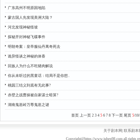
广东高州不明原因地陷
蒙古国人先发现美洲大陆？
河北发现神秘怪坡
探秘开封神秘飞碟事件
明朝奇案：皇帝服仙丹离奇死去
诡异怪谈之神秘的体香
回族人为什么不吃猪肉解说
你从未听过的黑童话：结局不是你想..
桃园三结义到底有无此事?
赤壁之战曹操被自家谋士暗算?
湖南鬼崽岭万尊鬼崽之谜
首页
上一页
2
3
4
5
6
7
8
下一页
尾页
5
/10
关于剧本网
|
联系剧本
Copyright@https://www.juben98.com all rights r