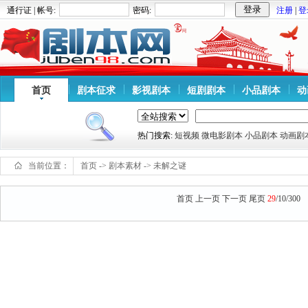
通行证 | 帐号:
密码:
注册
|
登
首页
剧本征求
影视剧本
短剧剧本
小品剧本
动
热门搜索:
短视频
微电影剧本
小品剧本
动画剧
当前位置：
首页
->
剧本素材
->
未解之谜
首页
上一页
下一页
尾页
29
/10/300