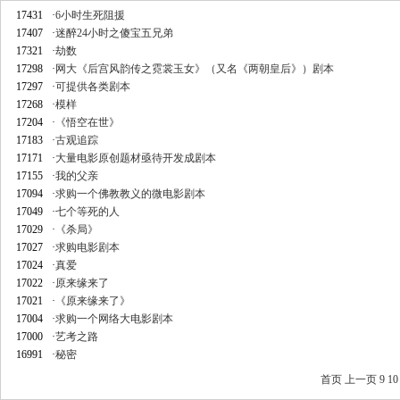
17431
·
6小时生死阻援
17407
·
迷醉24小时之傻宝五兄弟
17321
·
劫数
17298
·
网大《后宫风韵传之霓裳玉女》（又名《两朝皇后》）剧本
17297
·
可提供各类剧本
17268
·
模样
17204
·
《悟空在世》
17183
·
古观追踪
17171
·
大量电影原创题材亟待开发成剧本
17155
·
我的父亲
17094
·
求购一个佛教教义的微电影剧本
17049
·
七个等死的人
17029
·
《杀局》
17027
·
求购电影剧本
17024
·
真爱
17022
·
原来缘来了
17021
·
《原来缘来了》
17004
·
求购一个网络大电影剧本
17000
·
艺考之路
16991
·
秘密
首页
上一页
9
10