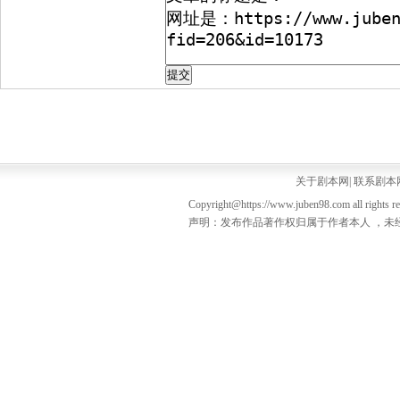
关于剧本网
|
联系剧本
Copyright@https://www.juben98.com all rights r
声明：发布作品著作权归属于作者本人 ，未经授权