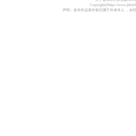
Copyright@https://www.juben
声明：发布作品著作权归属于作者本人 ，未经授权不