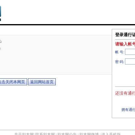
登录通行
:
请输入帐
录
帐 号:
密 码:
还没有通行
拥有通行
关于剧本网
联系剧本网
剧本网公告
剧本网微博
进入手机版
|
|
|
|