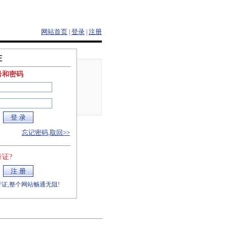
网站首页
登录
注册
|
|
证
号和密码
忘记密码,取回>>
证?
证,整个网站畅通无阻!