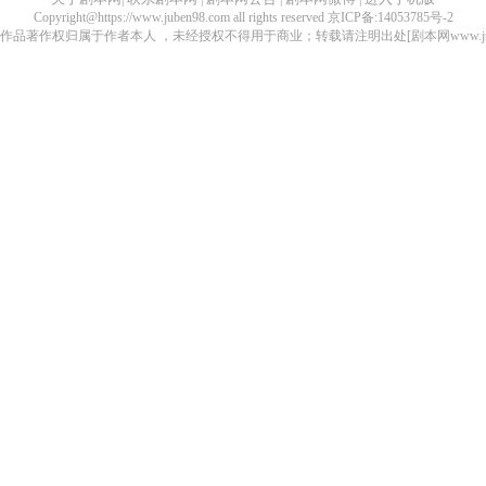
Copyright@https://www.juben98.com all rights reserved 京ICP备:14053785号-2
品著作权归属于作者本人 ，未经授权不得用于商业；转载请注明出处[剧本网www.juben