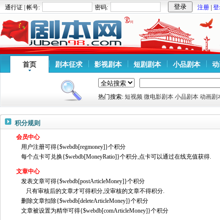
通行证 | 帐号:
密码:
注册
|
登
首页
剧本征求
影视剧本
短剧剧本
小品剧本
动
热门搜索:
短视频
微电影剧本
小品剧本
动画剧
积分规则
会员中心
用户注册可得{$webdb[regmoney]}个积分
每个点卡可兑换{$webdb[MoneyRatio]}个积分,点卡可以通过在线充值获得.
文章中心
发表文章可得{$webdb[postArticleMoney]}个积分
只有审核后的文章才可得积分,没审核的文章不得积分.
删除文章扣除{$webdb[deleteArticleMoney]}个积分
文章被设置为精华可得{$webdb[comArticleMoney]}个积分