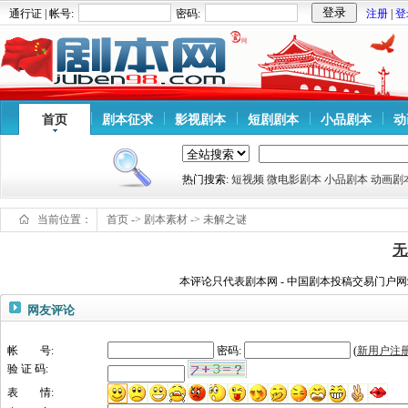
通行证 | 帐号:
密码:
注册
|
登
首页
剧本征求
影视剧本
短剧剧本
小品剧本
动
热门搜索:
短视频
微电影剧本
小品剧本
动画剧
当前位置：
首页
->
剧本素材
->
未解之谜
无
本评论只代表剧本网 - 中国剧本投稿交易门户
网友评论
帐 号:
密码:
(
新用户注
验 证 码:
表 情: