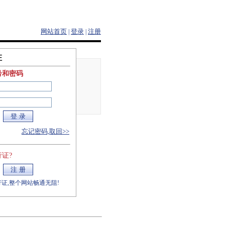
网站首页
登录
注册
|
|
证
号和密码
忘记密码,取回>>
证?
证,整个网站畅通无阻!