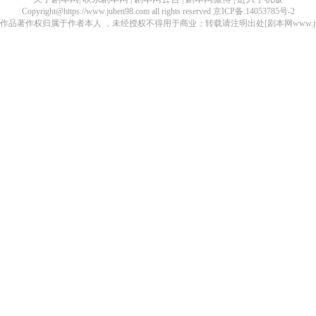
Copyright@https://www.juben98.com all rights reserved 京ICP备:14053785号-2
品著作权归属于作者本人 ，未经授权不得用于商业；转载请注明出处[剧本网www.juben