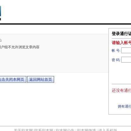
登录通行
:
请输入帐
用户组不允许浏览文章内容
帐 号:
密 码:
还没有通行
拥有通行
关于剧本网
联系剧本网
剧本网公告
剧本网微博
进入手机版
|
|
|
|