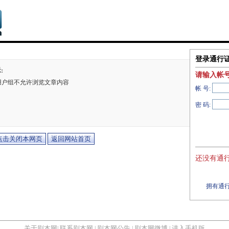
登录通行
:
请输入帐
用户组不允许浏览文章内容
帐 号:
密 码:
还没有通行
拥有通行
关于剧本网
联系剧本网
剧本网公告
剧本网微博
进入手机版
|
|
|
|