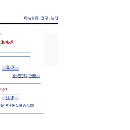
网站首页
登录
注册
|
|
证
号和密码
忘记密码,取回>>
证?
证,整个网站畅通无阻!