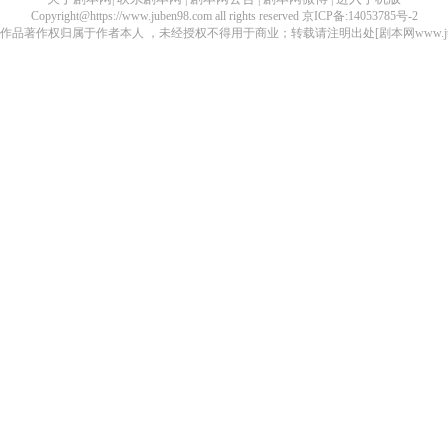
Copyright@https://www.juben98.com all rights reserved 京ICP备:14053785号-2
品著作权归属于作者本人 ，未经授权不得用于商业；转载请注明出处[剧本网www.juben