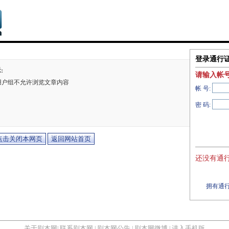
登录通行
:
请输入帐
用户组不允许浏览文章内容
帐 号:
密 码:
还没有通行
拥有通行
关于剧本网
联系剧本网
剧本网公告
剧本网微博
进入手机版
|
|
|
|