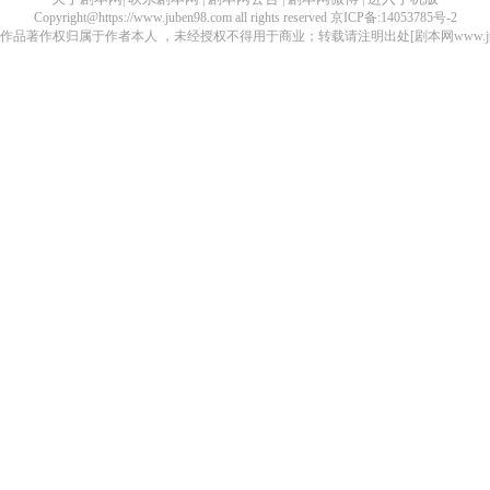
Copyright@https://www.juben98.com all rights reserved 京ICP备:14053785号-2
品著作权归属于作者本人 ，未经授权不得用于商业；转载请注明出处[剧本网www.juben