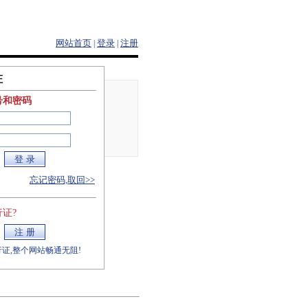
网站首页
登录
注册
|
|
证
号和密码
忘记密码,取回>>
证?
证,整个网站畅通无阻!