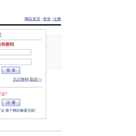
网站首页
登录
注册
|
|
证
号和密码
忘记密码,取回>>
证?
证,整个网站畅通无阻!