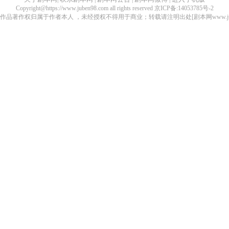
Copyright@https://www.juben98.com all rights reserved 京ICP备:14053785号-2
品著作权归属于作者本人 ，未经授权不得用于商业；转载请注明出处[剧本网www.juben