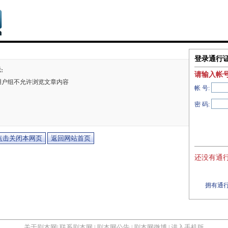
登录通行
:
请输入帐
用户组不允许浏览文章内容
帐 号:
密 码:
还没有通行
拥有通行
关于剧本网
联系剧本网
剧本网公告
剧本网微博
进入手机版
|
|
|
|