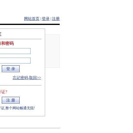
网站首页
登录
注册
|
|
证
号和密码
忘记密码,取回>>
证?
证,整个网站畅通无阻!